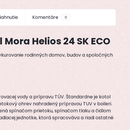
iahnutie
Komentáre
0
 Mora Helios 24 SK ECO
vykurovanie rodinných domov, budov a spoločných
urovacej vody a prípravu TÚV. Štandardne je kotol
etokový ohrev nahradený prípravou TUV v boileri.
avená spínačom prietoku, spínačom tlaku a čidlom
iadiacej jednotke, ktorá spracováva a riadi ostatné