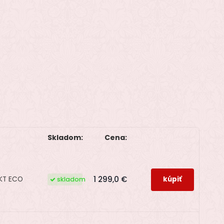
Skladom:
Cena:
1 299,0 €
 KT ECO
skladom