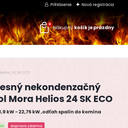
Prihlásenie
Nová registrácia
0
elios 24 SK ECO
esný nekondenzačný
ol Mora Helios 24 SK ECO
8,9 kW - 22,75 kW ,odťah spalín do komína
om
doprava zdarma