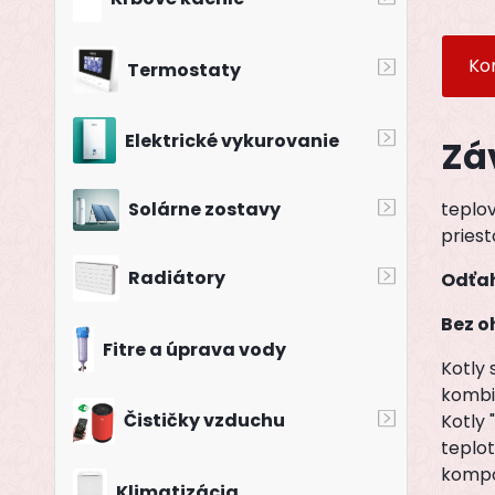
Ko
Termostaty
Elektrické vykurovanie
Zá
teplo
Solárne zostavy
pries
Radiátory
Odťah
Bez o
Fitre a úprava vody
Kotly 
kombi 
Čističky vzduchu
Kotly 
teplot
kompo
Klimatizácia