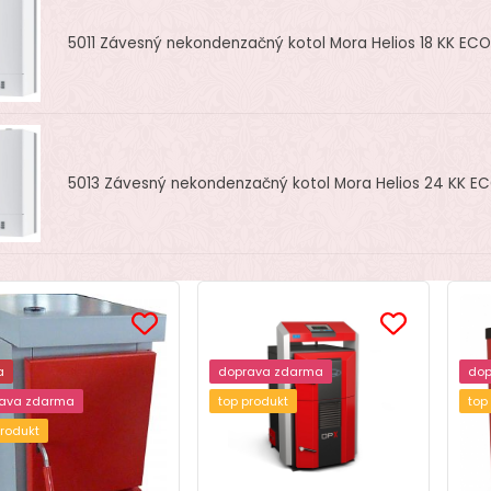
5011
Závesný nekondenzačný kotol Mora Helios 18 KK ECO
5013
Závesný nekondenzačný kotol Mora Helios 24 KK E
a
doprava zdarma
dop
ava zdarma
top produkt
top
produkt