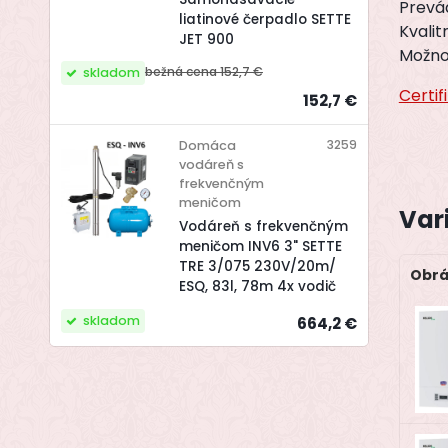
Prevád
liatinové čerpadlo SETTE
Kvali
JET 900
Možno
bežná cena
152,7 €
skladom
Certif
152,7 €
3259
Domáca
vodáreň s
frekvenčným
meničom
Var
Vodáreň s frekvenčným
meničom INV6 3" SETTE
TRE 3/075 230V/20m/
Obrá
ESQ, 83l, 78m 4x vodič
skladom
664,2 €