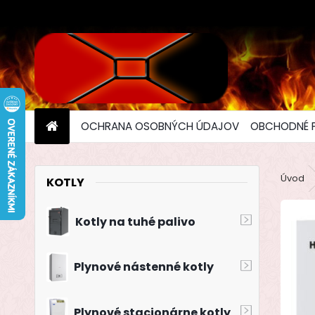
OCHRANA OSOBNÝCH ÚDAJOV
OBCHODNÉ 
Úvod
KOTLY
Kotly na tuhé palivo
Plynové nástenné kotly
Plynové stacionárne kotly