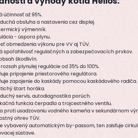
dnosti a výhody kotla Helios:
 účinnosť až 95%.
uchá obsluha a nastavenia cez displej.
ermický výmenník.
ulácia - úspora plynu.
sť obmedzenia výkonu pre VV aj TÚV.
á spoľahlivosť regulačných a zabezpečovacích prvkov.
obsah škodlivín.
 rozsah plynulej regulácie od 35% do 100%.
je pripojenie priestorového regulátora.
uje zapojenie do kaskády pomocou kaskádového radiča.
tichý štart horáka.
uchý servis, autodiagnostika porúch.
ačná funkcia čerpadla a trojcestného ventilu.
a proti usadzovaniu vodného kameňa v sekundárnom vý
ostný ohrev TÚV.
 je vybavený automatickým by-passom, ten zaisťuje cirku
vacej sústave.