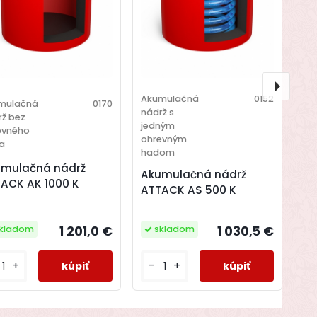
Akumulačná
0152
mulačná
0170
nádrž s
rž bez
jedným
evného
ohrevným
a
hadom
mulačná nádrž
Akumulačná nádrž
ACK AK 1000 K
ATTACK AS 500 K
1 030,5 €
1 201,0 €
skladom
kladom
-
+
+