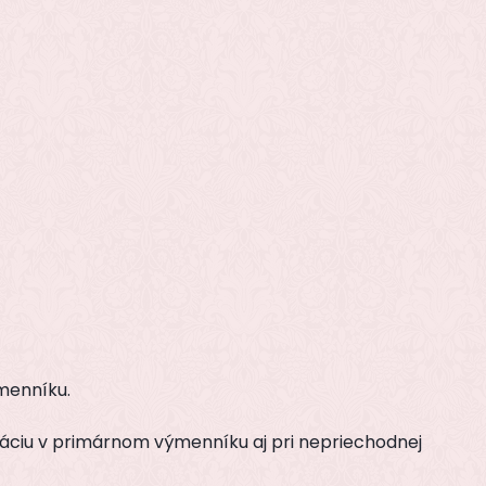
menníku.
láciu v primárnom výmenníku aj pri nepriechodnej