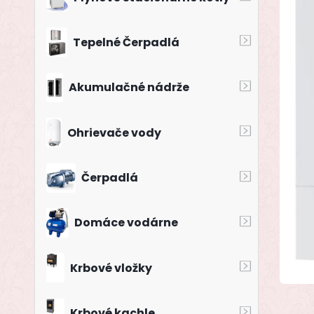
Tepelné Čerpadlá
Akumulačné nádrže
Ohrievače vody
Čerpadlá
Domáce vodárne
Krbové vložky
Krbové kachle