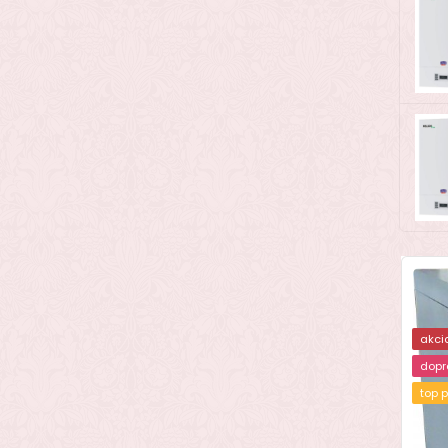
akci
dopr
top 