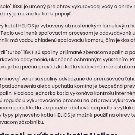
"solo" 18SK je určený pre ohrev vykurovacej vody a ohre
ktorý je možné ku kotlu pripojiť.
vý kotol HELIOS je vybavený atmosférickým lamelovým
. Teplo uvoľnené spaľovacím procesom je odovzdávané
ník má vodou chladenú spaľovaciu komoru, čím je dosiah
zii "turbo" 18KT sú spaliny prijímané zberačom spalín a
úrkového oddymenia, ukončené ochranným vyústením. Pr
bia, je bezpečná prevádzka kotla sledovaná manostatom
omínovej" verzii sú spaliny odvádzané do prerušovača ťa
rípad zanesenia alebo upchatia komína je bezpečná prev
palín. Riadiaca jednotka kotla vykonáva kontrolu intern
nú reguláciu vykurovacieho procesu na prípravu vykurova
acom paneli kotla. Je použité obehové čerpadlo s výtlak
 typy plynového kotla HELIOS je možné použiť na ohrev te
ovacom zásobníku.