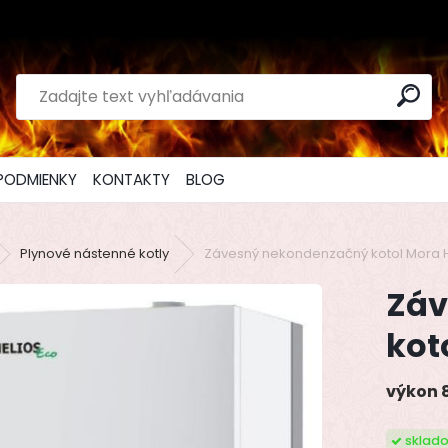
PODMIENKY
KONTAKTY
BLOG
Plynové nástenné kotly
Závesný nekondenzačný kotol Mora H
Záv
kot
výkon 
sklad