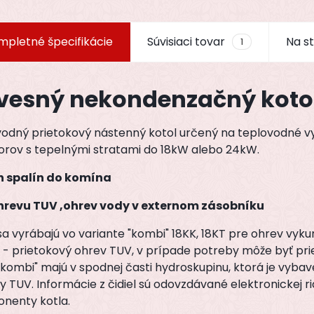
mpletné špecifikácie
Súvisiaci tovar
Na st
1
vesný nekondenzačný kotol
vodný prietokový nástenný kotol určený na teplovodné 
torov s tepelnými stratami do 18kW alebo 24kW.
 spalín do komína
hrevu TUV ,ohrev vody v externom zásobníku
sa vyrábajú vo variante "kombi" 18KK, 18KT pre ohrev vyk
- prietokový ohrev TUV, v prípade potreby môže byť pri
"kombi" majú v spodnej časti hydroskupinu, ktorá je vyb
y TUV. Informácie z čidiel sú odovzdávané elektronickej r
nenty kotla.