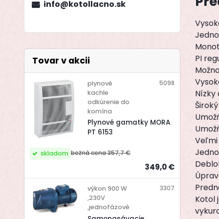
Pre
info@kotollacno.sk
Vysoká
Jednod
Monot
PI reg
Tovar v akcii
Možno
Vysok
5098
plynové
Nízky 
kachle
odkúrenie do
Široký
komína
Umožňu
Plynové gamatky MORA
Umožň
PT 6153
Veľmi 
Jednod
bežná cena
357,7 €
skladom
Deblok
349,0 €
Úprav
Predn
3307
výkon 900 W
Kotol
,230V
,jednofázové
vykuro
Samonasávacie