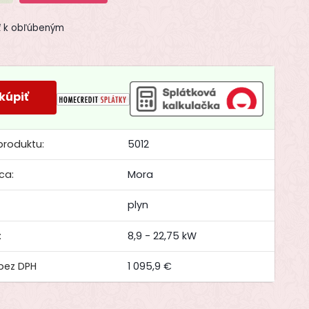
ť k obľúbeným
48,0 €
produktu:
5012
ca:
Mora
:
plyn
:
8,9 - 22,75 kW
1 095,9 €