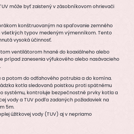
v TUV môže byť zaistený v zásobníkovom ohrievači
 horákom konštruovaným na spaľovanie zemného
 u všetkých typov medeným výmenníkom. Tento
nutá vysoká účinnosť.
 potom ventilátorom hnané do koaxiálneho alebo
e prípad zanesenia výfukového alebo nasávacieho
.
hu a potom do odťahového potrubia a do komína.
ádzka kotla sledovaná poistkou proti spätnému
ého systému, kontroluje bezpečnostné prvky kotla a
cej vody a TUV podľa zadaných požiadaviek na
om 5m.
plej úžitkovej vody (TUV) aj v nepriamo