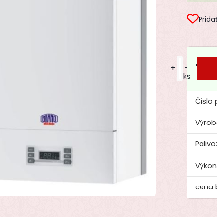
Prida
1 3
+
-
ks
Číslo 
Výrob
Palivo
Výkon