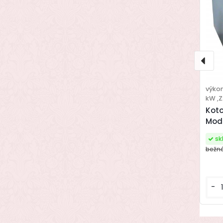
výkon
kW ,
Koto
Modr
s
bežn
-