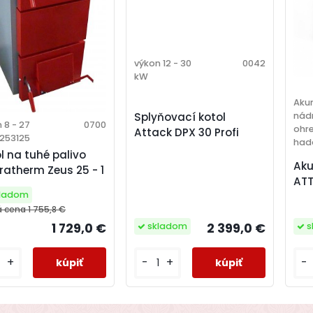
výkon 12 - 30
0042
kW
Aku
nád
Splyňovací kotol
 8 - 27
0700
ohr
Attack DPX 30 Profi
Z253125
had
l na tuhé palivo
Aku
atherm Zeus 25 - 1
ATT
kladom
á cena
1 755,8 €
2 399,0 €
1 729,0 €
skladom
s
-
+
+
-