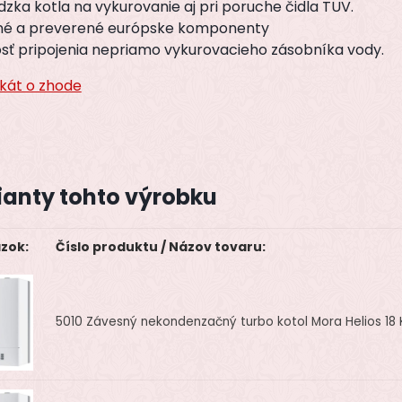
zka kotla na vykurovanie aj pri poruche čidla TUV.
tné a preverené európske komponenty
sť pripojenia nepriamo vykurovacieho zásobníka vody.
ikát o zhode
ianty tohto výrobku
zok:
Číslo produktu / Názov tovaru:
5010
Závesný nekondenzačný turbo kotol Mora Helios 18