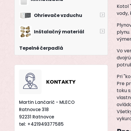
Kotol 
vody, 
Ohrievače vzduchu
Plyno
Inštalačný materiál
plynu
výmen
Tepelné čerpadlá
Vo ver
dvojr
potru
Pri "k
KONTAKTY
Pre p
toku s
vlast
Martin Lančarič - MLECO
ovlád
Ratnovce 318
Všetky
92231 Ratnovce
vykur
tel:
+421949377585