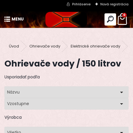
Prihlásenie
Nová registrácia
0
Úvod
Ohrievače vody
Elektrické ohrievače vody
P
Ohrievače vody / 150 litrov
Usporiadať podľa
Názvu
Vzostupne
Výrobca
Všetko