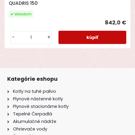
QUADRIS 150
skladom
842,0 €
-
+
Kategórie eshopu
Kotly na tuhé palivo
Plynové nástenné kotly
Plynové stacionárne kotly
Tepelné Čerpadlá
Akumulačné nádrže
Ohrievače vody