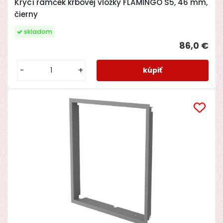
Krycí rámček krbovej vložky FLAMINGO S5, 46 mm,
čierny
skladom
86,0 €
-
+