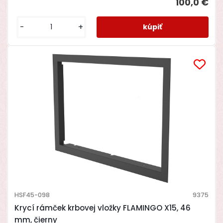
100,0 €
-
+
HSF45-098
9375
Krycí rámček krbovej vložky FLAMINGO X15, 46
mm, čierny