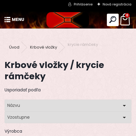
Prihlásenie
Nová registrácia
0
krycie rámčeky
Úvod
Krbové vložky
Krbové vložky / krycie
rámčeky
Usporiadať podľa
Názvu
Vzostupne
Výrobca