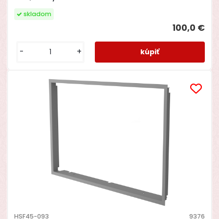
skladom
100,0 €
-
+
HSF45-093
9376