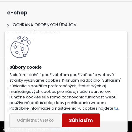
e-shop
OCHRANA OSOBNÝCH ÚDAJOV
OBCHODNÉ PODMIENKY
KONTAKTY
BLOG
Kontakt
S cieľom uľahčiť používateľom používať naše webové
stránky využívame cookies. Kliknutím na tlačidlo "Súhlasím"
Martin Lančarič - MLECO
súhlasíte s použitím preferenčných, štatistických aj
Ratnovce 318
marketingových cookies pre nás aj našich partnerov.
92231 Ratnovce
Funkčné cookies sú v rámci zachovania funkčnosti webu
tel: +421949377585
používané počas celej doby prehliadania webom.
Podrobné informácie a nastavenia ku cookies nájdete
tu
.
info@kotollacno.sk
Súhlasím
Odmietnuť všetko
Vytvorené systémom
www.webareal.sk