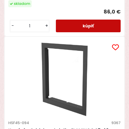
skladom
86,0 €
-
+
HSF45-094
9367