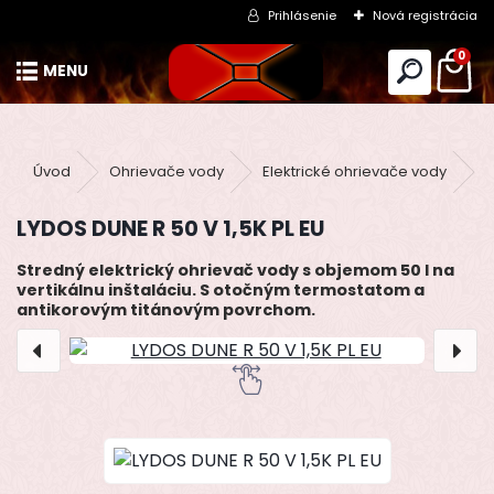
Prihlásenie
Nová registrácia
0
Úvod
Ohrievače vody
Elektrické ohrievače vody
T
LYDOS DUNE R 50 V 1,5K PL EU
Stredný elektrický ohrievač vody s objemom 50 l na
vertikálnu inštaláciu. S otočným termostatom a
antikorovým titánovým povrchom.