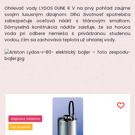
Ohrievač vody LYDOS DUNE R V na prvý pohľad zaujme
svojím luxusným dizajnom. Dlhú životnosť spotrebiča
zabezpečuje oceľová nádrž s titánovým smaltom.
Dômyselná konštrukcia nádrže zaisťuje, že sa horúca
voda pri odbere nemieša s privádzanou studenou
vodou, čím sa zachováva teplota už ohriatej vody.
doprava zdarma
top produkt