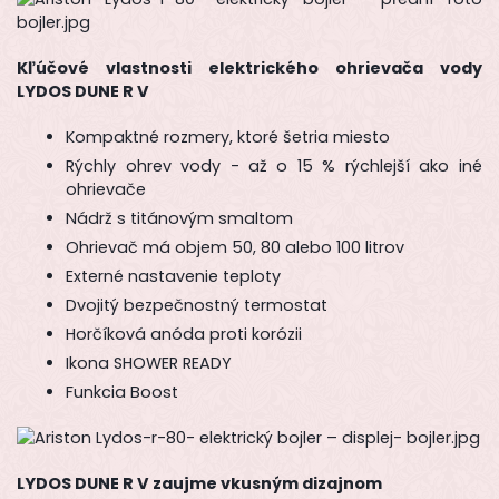
Kľúčové vlastnosti elektrického ohrievača vody
LYDOS DUNE R V
Kompaktné rozmery, ktoré šetria miesto
Rýchly ohrev vody - až o 15 % rýchlejší ako iné
ohrievače
Nádrž s titánovým smaltom
Ohrievač má objem 50, 80 alebo 100 litrov
Externé nastavenie teploty
Dvojitý bezpečnostný termostat
Horčíková anóda proti korózii
Ikona SHOWER READY
Funkcia Boost
LYDOS DUNE R V zaujme vkusným dizajnom