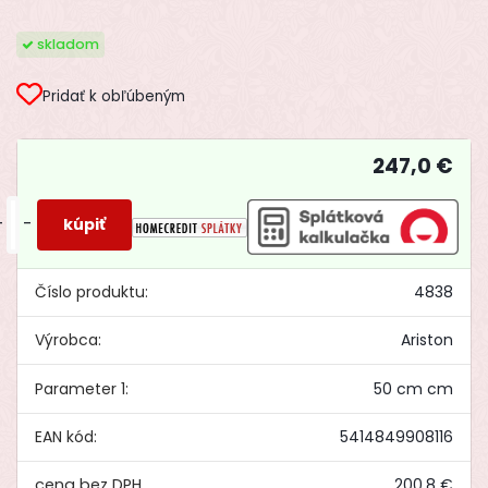
skladom
Pridať k obľúbeným
247,0 €
+
-
Číslo produktu:
4838
Výrobca:
Ariston
Parameter 1:
50 cm cm
EAN kód:
5414849908116
200,8 €